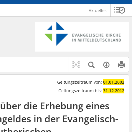
Aktuelles
Sitzu
Logo Ev. Kirche in Mitteldeutschland
 findet auch: "Pfarrerinitiative" oder "Pfarrerausschuss".
serer Hilfe.
Textsuche 
Verfüg
Geltungszeitraum von:
01.01.2002
Geltungszeitraum bis:
31.12.2012
 über die Erhebung eines
chgeldes in der Evangelisch-
utherischen