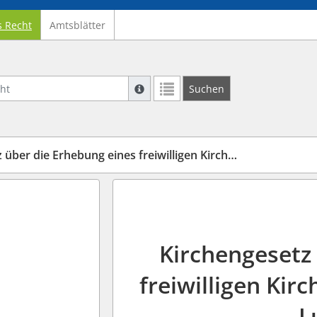
s Recht
Amtsblätter
Suche mit Platzhalter "*", Bsp. Pfarrer*,
Suchen
Weitere Suchoperatoren finden Sie in un
 die Erhebung eines freiwilligen Kirchgeldes in der ELKTh
Kirchengesetz
freiwilligen Kir
L