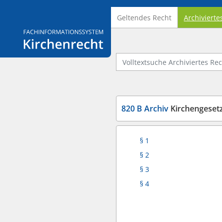
Geltendes Recht
Archivierte
Logo Fachinformationssystem Kirchenrecht
Volltextsuche Archiviertes Recht
820 B Archiv
Kirchengesetz über
§ 1
§ 2
§ 3
§ 4