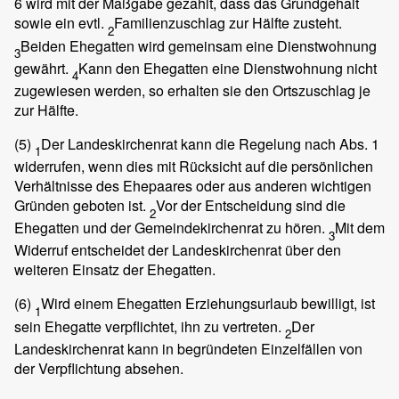
6 wird mit der Maßgabe gezahlt, dass das Grundgehalt
sowie ein evtl.
Familienzuschlag zur Hälfte zusteht.
2
Beiden Ehegatten wird gemeinsam eine Dienstwohnung
3
gewährt.
Kann den Ehegatten eine Dienstwohnung nicht
4
zugewiesen werden, so erhalten sie den Ortszuschlag je
zur Hälfte.
(5)
Der Landeskirchenrat kann die Regelung nach Abs. 1
1
widerrufen, wenn dies mit Rücksicht auf die persönlichen
Verhältnisse des Ehepaares oder aus anderen wichtigen
Gründen geboten ist.
Vor der Entscheidung sind die
2
Ehegatten und der Gemeindekirchenrat zu hören.
Mit dem
3
Widerruf entscheidet der Landeskirchenrat über den
weiteren Einsatz der Ehegatten.
(6)
Wird einem Ehegatten Erziehungsurlaub bewilligt, ist
1
sein Ehegatte verpflichtet, ihn zu vertreten.
Der
2
Landeskirchenrat kann in begründeten Einzelfällen von
der Verpflichtung absehen.