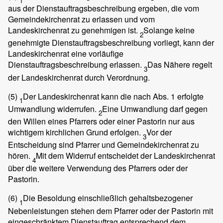
1
aus der Dienstauftragsbeschreibung ergeben, die vom
Gemeindekirchenrat zu erlassen und vom
Landeskirchenrat zu genehmigen ist.
Solange keine
2
genehmigte Dienstauftragsbeschreibung vorliegt, kann der
Landeskirchenrat eine vorläufige
Dienstauftragsbeschreibung erlassen.
Das Nähere regelt
3
der Landeskirchenrat durch Verordnung.
(5)
Der Landeskirchenrat kann die nach Abs. 1 erfolgte
1
Umwandlung widerrufen.
Eine Umwandlung darf gegen
2
den Willen eines Pfarrers oder einer Pastorin nur aus
wichtigem kirchlichen Grund erfolgen.
Vor der
3
Entscheidung sind Pfarrer und Gemeindekirchenrat zu
hören.
Mit dem Widerruf entscheidet der Landeskirchenrat
4
über die weitere Verwendung des Pfarrers oder der
Pastorin.
(6)
Die Besoldung einschließlich gehaltsbezogener
1
Nebenleistungen stehen dem Pfarrer oder der Pastorin mit
eingeschränktem Dienstauftrag entsprechend dem