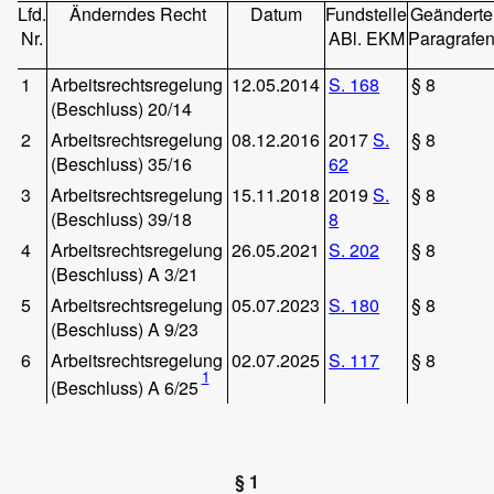
Lfd.
Änderndes Recht
Datum
Fundstelle
Geänderte
Nr.
ABl. EKM
Paragrafe
1
Arbeitsrechtsregelung
12.05.2014
S. 168
§ 8
(Beschluss) 20/14
2
Arbeitsrechtsregelung
08.12.2016
2017
S.
§ 8
(Beschluss) 35/16
62
3
Arbeitsrechtsregelung
15.11.2018
2019
S.
§ 8
(Beschluss) 39/18
8
4
Arbeitsrechtsregelung
26.05.2021
S. 202
§ 8
(Beschluss) A 3/21
5
Arbeitsrechtsregelung
05.07.2023
S. 180
§ 8
(Beschluss) A 9/23
6
Arbeitsrechtsregelung
02.07.2025
S. 117
§ 8
1
(Beschluss) A 6/25
§ 1