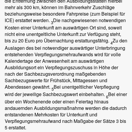
die Entfernung zwischen den Ausbildungsstätten hierbei
mehr als 300 km, können im Bahnverkehr Zuschläge
beziehungsweise besondere Fahrpreise (zum Beispiel für
ICE) erstattet werden.
Die nachgewiesenen notwendigen
3
Kosten einer Unterkunft am auswärtigen Ort sind, soweit
nicht eine unentgeltliche Unterkunft zur Verfügung steht,
bis zu 20 Euro pro Übernachtung erstattungsfähig.
Zu den
4
Auslagen des bei notwendiger auswärtiger Unterbringung
entstehenden Verpflegungsmehraufwands wird für volle
Kalendertage der Anwesenheit am auswärtigen
Ausbildungsort ein Verpflegungszuschuss in Höhe der
nach der Sachbezugsverordnung maßgebenden
Sachbezugswerte für Frühstück, Mittagessen und
Abendessen gewährt.
Bei unentgeltlicher Verpflegung
5
wird der jeweilige Sachbezugswert einbehalten.
Bei einer
6
über ein Wochenende oder einen Feiertag hinaus
andauernden Ausbildungsmaßnahme werden die dadurch
entstandenen Mehrkosten für Unterkunft und
Verpflegungsmehraufwand nach Maßgabe der Sätze 3 bis
5 erstattet.