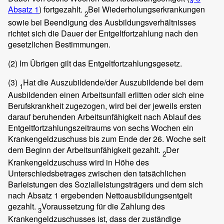
Absatz 1
) fortgezahlt.
Bei Wiederholungserkrankungen
2
sowie bei Beendigung des Ausbildungsverhältnisses
richtet sich die Dauer der Entgeltfortzahlung nach den
gesetzlichen Bestimmungen.
(2)
Im Übrigen gilt das Entgeltfortzahlungsgesetz.
(3)
Hat die Auszubildende/der Auszubildende bei dem
1
Ausbildenden einen Arbeitsunfall erlitten oder sich eine
Berufskrankheit zugezogen, wird bei der jeweils ersten
darauf beruhenden Arbeitsunfähigkeit nach Ablauf des
Entgeltfortzahlungszeitraums von sechs Wochen ein
Krankengeldzuschuss bis zum Ende der 26. Woche seit
dem Beginn der Arbeitsunfähigkeit gezahlt.
Der
2
Krankengeldzuschuss wird in Höhe des
Unterschiedsbetrages zwischen den tatsächlichen
Barleistungen des Sozialleistungsträgers und dem sich
nach Absatz 1 ergebenden Nettoausbildungsentgelt
gezahlt.
Voraussetzung für die Zahlung des
3
Krankengeldzuschusses ist, dass der zuständige