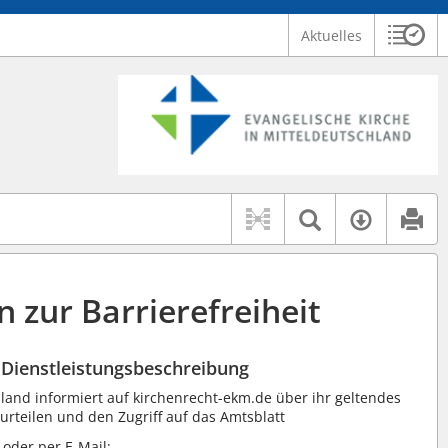
Aktuelles
Sitzu
Logo Ev. Kirche in Mitteldeutschland
 findet auch: "Pfarrerinitiative" oder "Pfarrerausschuss".
serer Hilfe.
Textsuche 
Verfüg
 zur Barrierefreiheit
 Dienstleistungsbeschreibung
hland informiert auf kirchenrecht-ekm.de über ihr geltendes
urteilen und den Zugriff auf das Amtsblatt
 oder per E-Mail: