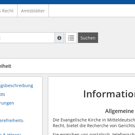
s Recht
Amtsblätter
Suche mit Platzhalter "*", Bsp. Pfarrer*,
Suchen
Weitere Suchoperatoren finden Sie in un
iheit
ungsbeschreibung
Information
ots
erungen
Allgemeine
Die Evangelische Kirche in Mitteldeutsc
erefreiheits-
Recht, bietet die Recherche von Gerichts
Sie erreichen uns postalisch, telefonisch
n & Hören)