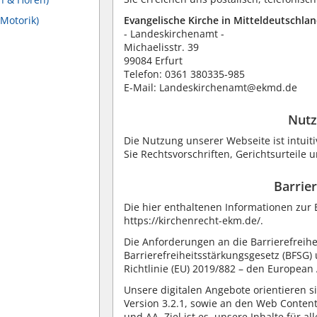
 Motorik)
Evangelische Kirche in Mitteldeutschla
- Landeskirchenamt -
Michaelisstr. 39
99084 Erfurt
Telefon: 0361 380335-985
E-Mail: Landeskirchenamt@ekmd.de
Nutz
Die Nutzung unserer Webseite ist intuit
Sie Rechtsvorschriften, Gerichtsurteile 
Barrie
Die hier enthaltenen Informationen zur 
https://kirchenrecht-ekm.de/.
Die Anforderungen an die Barrierefreihe
Barrierefreiheitsstärkungsgesetz (BFSG)
Richtlinie (EU) 2019/882 – den European 
Unsere digitalen Angebote orientieren 
Version 3.2.1, sowie an den Web Content
und AA. Ziel ist es, unsere Inhalte für