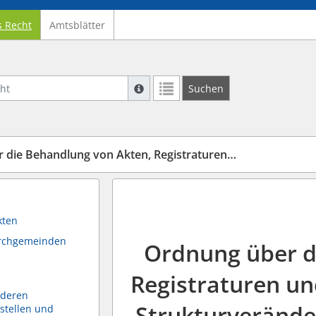
s Recht
Amtsblätter
Suche mit Platzhalter "*", Bsp. Pfarrer*,
Suchen
Weitere Suchoperatoren finden Sie in un
 Behandlung von Akten, Registraturen und Archiven
kten
irchgemeinden
Ordnung über d
Registraturen und
nderen
Strukturverände
stellen und