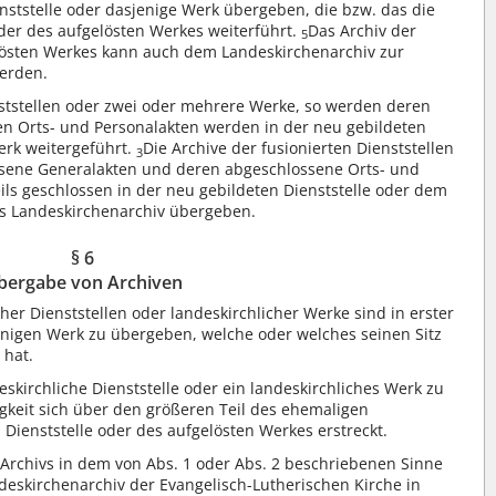
nststelle oder dasjenige Werk übergeben, die bzw. das die
der des aufgelösten Werkes weiterführt.
Das Archiv der
5
elösten Werkes kann auch dem Landeskirchenarchiv zur
erden.
ststellen oder zwei oder mehrere Werke, so werden deren
en Orts- und Personalakten werden in der neu gebildeten
erk weitergeführt.
Die Archive der fusionierten Dienststellen
3
ssene Generalakten und deren abgeschlossene Orts- und
ls geschlossen in der neu gebildeten Dienststelle oder dem
s Landeskirchenarchiv übergeben.
§ 6
bergabe von Archiven
her Dienststellen oder landeskirchlicher Werke sind in erster
jenigen Werk zu übergeben, welche oder welches seinen Sitz
 hat.
deskirchliche Dienststelle oder ein landeskirchliches Werk zu
keit sich über den größeren Teil des ehemaligen
 Dienststelle oder des aufgelösten Werkes erstreckt.
 Archivs in dem von Abs. 1 oder Abs. 2 beschriebenen Sinne
ndeskirchenarchiv der Evangelisch-Lutherischen Kirche in