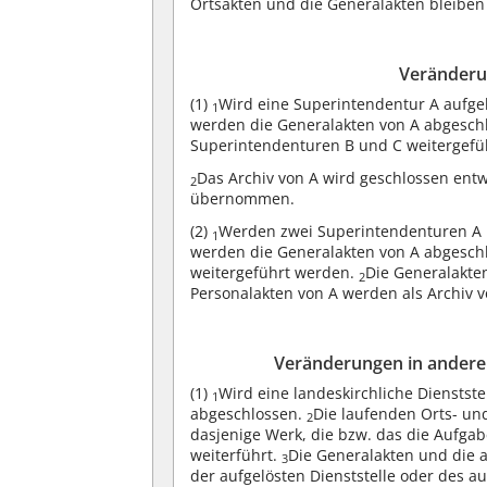
Ortsakten und die Generalakten bleiben 
Veränderu
(1)
Wird eine Superintendentur A aufgel
1
werden die Generalakten von A abgeschl
Superintendenturen B und C weitergefü
Das Archiv von A wird geschlossen ent
2
übernommen.
(2)
Werden zwei Superintendenturen A 
1
werden die Generalakten von A abgeschl
weitergeführt werden.
Die Generalakte
2
Personalakten von A werden als Archiv v
Veränderungen in anderen
(1)
Wird eine landeskirchliche Dienstste
1
abgeschlossen.
Die laufenden Orts- und
2
dasjenige Werk, die bzw. das die Aufgab
weiterführt.
Die Generalakten und die 
3
der aufgelösten Dienststelle oder des a