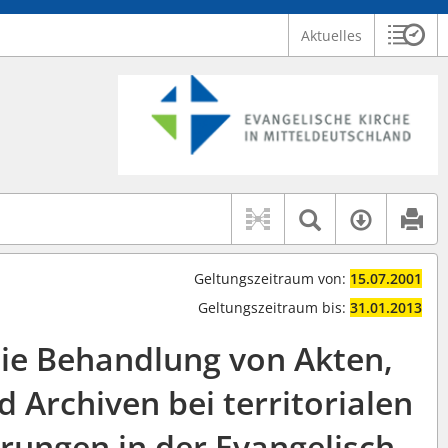
Aktuelles
Sitzu
Logo Ev. Kirche in Mitteldeutschland
 findet auch: "Pfarrerinitiative" oder "Pfarrerausschuss".
serer Hilfe.
Textsuche 
Verfüg
Geltungszeitraum von:
15.07.2001
Geltungszeitraum bis:
31.01.2013
ie Behandlung von Akten,
 Archiven bei territorialen
rungen in der Evangelisch-