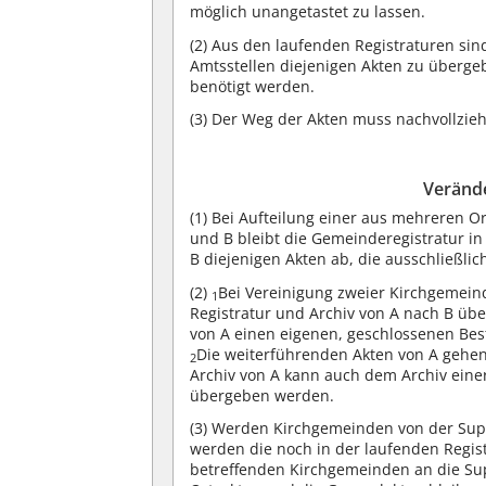
möglich unangetastet zu lassen.
(2)
Aus den laufenden Registraturen sind
Amtsstellen diejenigen Akten zu überge
benötigt werden.
(3)
Der Weg der Akten muss nachvollzieh
Veränd
(1)
Bei Aufteilung einer aus mehreren O
und B bleibt die Gemeinderegistratur in
B diejenigen Akten ab, die ausschließli
(2)
Bei Vereinigung zweier Kirchgemein
1
Registratur und Archiv von A nach B übe
von A einen eigenen, geschlossenen Bes
Die weiterführenden Akten von A gehen 
2
Archiv von A kann auch dem Archiv ei
übergeben werden.
(3)
Werden Kirchgemeinden von der Super
werden die noch in der laufenden Regist
betreffenden Kirchgemeinden an die Sup