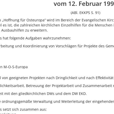
vom 12. Februar 19
(ABl. EKKPS S. 91)
 „Hoffnung für Osteuropa“ wird im Bereich der Evangelischen Kir
el es ist, die zahlreichen kirchlichen Einzelhilfen für die Menschen
e Ausbauhilfen zu erweitern.
s hat folgende Aufgaben wahrzunehmen:
eitung und Koordinierung von Vorschlägen für Projekte des Gemei
in M-O-S-Europa
on geeigneten Projekten nach Dringlichkeit und nach Effektivität
tlichkeitsarbeit, Betreuung der Projektarbeit und Zusammenarbeit
eit mit den gliedkirchlichen DWs und dem DW EKD.
e ordnungsgemäße Verwaltung und Weiterleitung der eingehenden
s setzt sich zusammen aus: