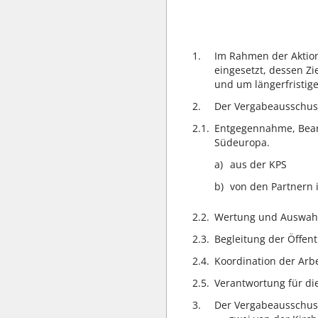
1.
Im Rahmen der Aktion
eingesetzt, dessen Zi
und um längerfristig
2.
Der Vergabeausschus
2.1.
Entgegennahme, Bearb
Südeuropa.
aus der KPS
von den Partnern 
2.2.
Wertung und Auswahl v
2.3.
Begleitung der Öffen
2.4.
Koordination der Arb
2.5.
Verantwortung für di
3.
Der Vergabeausschus