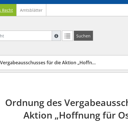
s Recht
Amtsblätter
Suche mit Platzhalter "*", Bsp. Pfarrer*,
Suchen
Weitere Suchoperatoren finden Sie in un
beausschusses für die Aktion „Hoffnung für Osteuropa“
Ordnung des Vergabeaussch
Aktion „Hoffnung für O