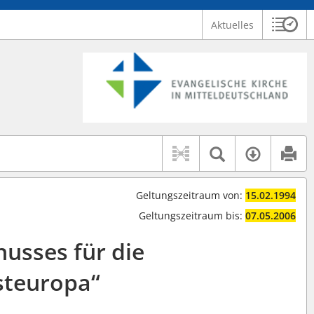
Aktuelles
Sitzu
Logo Ev. Kirche in Mitteldeutschland
 findet auch: "Pfarrerinitiative" oder "Pfarrerausschuss".
serer Hilfe.
Textsuche 
Verfüg
Geltungszeitraum von:
15.02.1994
Geltungszeitraum bis:
07.05.2006
usses für die
steuropa“