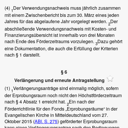
(4)
Der Verwendungsnachweis muss jährlich zusammen
1
mit einem Zwischenbericht bis zum 30. März eines jeden
Jahres für das abgelaufene Jahr vorgelegt werden.
Der
2
abschließende Verwendungsnachweis mit Kosten- und
Finanzierungsübersicht ist innerhalb von drei Monaten
nach Ende des Förderzeitraums vorzulegen.
Dazu gehört
3
eine Dokumentation, die auch die Erfüllung der Kriterien
nach § 1 darstellt.
§ 6
Verlängerung und erneute Antragstellung
(1)
Verlängerungsanträge sind einmalig möglich, sofern
1
der Erprobungsraum noch nicht den Höchstförderzeitraum
nach § 4 Absatz 1 erreicht hat.
Ein nach der
2
Förderrichtlinie für den Fonds „Erprobungsräume“ in der
Evangelischen Kirche in Mitteldeutschland vom 27.
Oktober 2015 (
ABl. S. 275
) geförderter Erprobungsraum
kann einen Verlängerungsantrag nach den Bedingungen