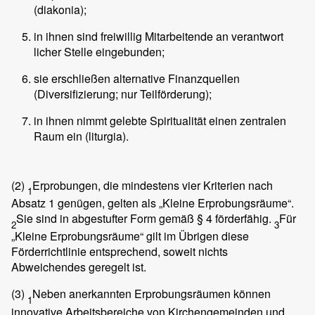
(diakonia);
in ihnen sind freiwillig Mitarbeitende an verantwort
licher Stelle eingebunden;
sie erschließen alternative Finanzquellen
(Diversifizierung; nur Teilförderung);
in ihnen nimmt gelebte Spiritualität einen zentralen
Raum ein (liturgia).
(2)
Erprobungen, die mindestens vier Kriterien nach
1
Absatz 1 genügen, gelten als „Kleine Erprobungsräume“.
Sie sind in abgestufter Form gemäß § 4 förderfähig.
Für
2
3
„Kleine Erprobungsräume“ gilt im Übrigen diese
Förderrichtlinie entsprechend, soweit nichts
Abweichendes geregelt ist.
(3)
Neben anerkannten Erprobungsräumen können
1
innovative Arbeitsbereiche von Kirchengemeinden und