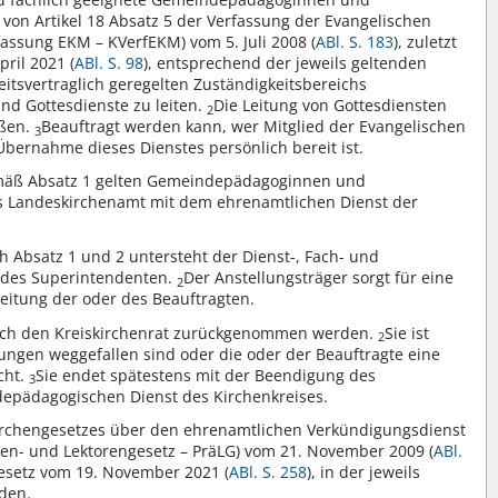
on Artikel 18 Absatz 5 der Verfassung der Evangelischen
fassung EKM – KVerfEKM) vom 5. Juli 2008 (
ABl. S. 183
), zuletzt
ril 2021 (
ABl. S. 98
), entsprechend der jeweils geltenden
itsvertraglich geregelten Zuständigkeitsbereichs
d Gottesdienste zu leiten.
Die Leitung von Gottesdiensten
2
eßen.
Beauftragt werden kann, wer Mitglied der Evangelischen
3
 Übernahme dieses Dienstes persönlich bereit ist.
emäß Absatz 1 gelten Gemeindepädagoginnen und
 Landeskirchenamt mit dem ehrenamtlichen Dienst der
 Absatz 1 und 2 untersteht der Dienst-, Fach- und
r des Superintendenten.
Der Anstellungsträger sorgt für eine
2
eitung der oder des Beauftragten.
urch den Kreiskirchenrat zurückgenommen werden.
Sie ist
2
ngen weggefallen sind oder die oder der Beauftragte eine
cht.
Sie endet spätestens mit der Beendigung des
3
depädagogischen Dienst des Kirchenkreises.
Kirchengesetzes über den ehrenamtlichen Verkündigungsdienst
ten- und Lektorengesetz – PräLG) vom 21. November 2009 (
ABl.
gesetz vom 19. November 2021 (
ABl. S. 258
), in der jeweils
den.