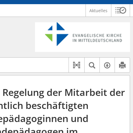
Aktuelles
Sitzu
Logo Ev. Kirche in Mitteldeutschland
 findet auch: "Pfarrerinitiative" oder "Pfarrerausschuss".
serer Hilfe.
Textsuche 
Verfüg
Dokument-Beziehu
 Regelung der Mitarbeit der
htlich beschäftigten
epädagoginnen und
depädagogen im