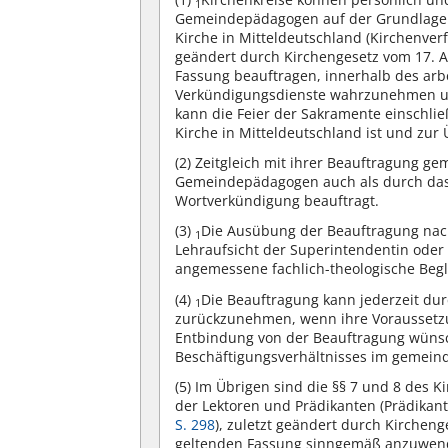
1
Gemeindepädagogen auf der Grundlage v
Kirche in Mitteldeutschland (Kirchenver
geändert durch Kirchengesetz vom 17. Ap
Fassung beauftragen, innerhalb des arbe
Verkündigungsdienste wahrzunehmen un
kann die Feier der Sakramente einschli
Kirche in Mitteldeutschland ist und zur
(2)
Zeitgleich mit ihrer Beauftragung g
Gemeindepädagogen auch als durch das
Wortverkündigung beauftragt.
(3)
Die Ausübung der Beauftragung nach
1
Lehraufsicht der Superintendentin ode
angemessene fachlich-theologische Begl
(4)
Die Beauftragung kann jederzeit d
1
zurückzunehmen, wenn ihre Voraussetzu
Entbindung von der Beauftragung wüns
Beschäftigungsverhältnisses im gemein
(5)
Im Übrigen sind die §§ 7 und 8 des 
der Lektoren und Prädikanten (Prädikan
S. 298
), zuletzt geändert durch Kirchen
geltenden Fassung sinngemäß anzuwen