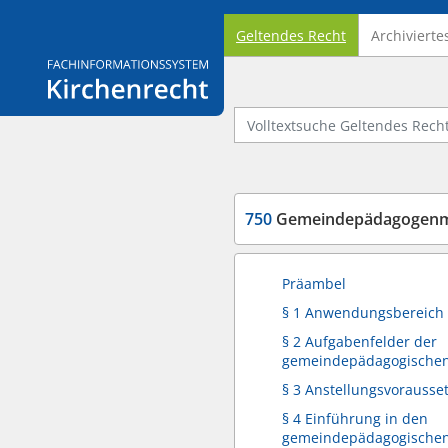
Geltendes Recht
Archivierte
Logo Fachinformationssystem Kirchenrecht
Volltextsuche Geltendes Recht
750
Gemeindepädagogenmi
Präambel
§ 1 Anwendungsbereich
§ 2 Aufgabenfelder der
gemeindepädagogischen
§ 3 Anstellungsvorauss
§ 4 Einführung in den
gemeindepädagogischen