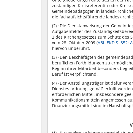
zuständigen Kreisreferentin oder Kreisr
Gemeindepädagogen in landeskirchliche
die fachaufsichtsführende landeskirchlic
(2)
Die Dienstanweisung der Gemeindep
1
Aufgabenfelder des Zuständigkeitsbere
2 des Kirchengesetzes zum Schutz des S
vom 28. Oktober 2009 (
ABl. EKD S. 352
;
A
hiervon unberührt.
(3)
Den Beschäftigten des gemeindepäda
1
beruflichen Fortbildungen zu ermöglich
Beginn ihrer Mitarbeit besonders beglei
Beruf ist verpflichtend.
(4)
Der Anstellungsträger ist dafür ve
1
Dienstes ordnungsgemäß erfüllt werde
erforderlichen Mittel, insbesondere gee
Kommunikationsmitteln angemessen ausge
Finanzierungsmittel sind im Haushaltsp
V
(1)
Kirchenkreise können persönlich u