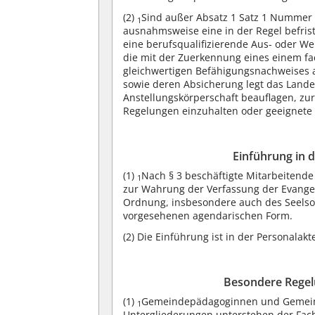
(2)
Sind außer Absatz 1 Satz 1 Nummer 1
1
ausnahmsweise eine in der Regel befris
eine berufsqualifizierende Aus- oder We
die mit der Zuerkennung eines einem f
gleichwertigen Befähigungsnachweises 
sowie deren Absicherung legt das Landes
Anstellungskörperschaft beauflagen, zu
Regelungen einzuhalten oder geeignete
Einführung in 
(1)
Nach § 3 beschäftigte Mitarbeitende
1
zur Wahrung der Verfassung der Evangel
Ordnung, insbesondere auch des Seelsor
vorgesehenen agendarischen Form.
(2)
Die Einführung ist in der Personalakt
Besondere Regel
(1)
Gemeindepädagoginnen und Gemeinde
1
Untergliederungen unterstehen der Fach