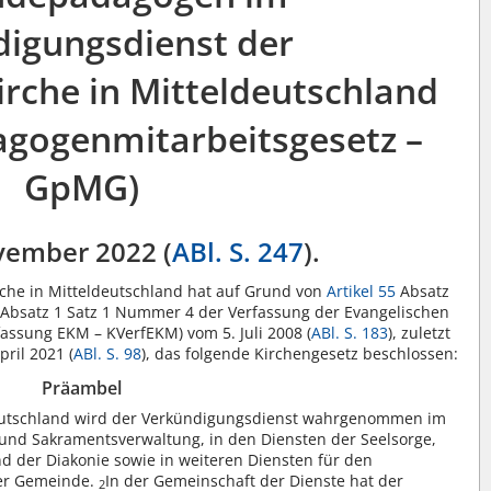
igungsdienst der
irche in Mitteldeutschland
gogenmitarbeitsgesetz –
GpMG)
vember 2022 (
ABl. S. 247
).
che in Mitteldeutschland hat auf Grund von
Artikel 55
Absatz
Absatz 1 Satz 1 Nummer 4 der Verfassung der Evangelischen
fassung EKM – KVerfEKM) vom 5. Juli 2008 (
ABl. S. 183
), zuletzt
ril 2021 (
ABl. S. 98
), das folgende Kirchengesetz beschlossen:
Präambel
ldeutschland wird der Verkündigungsdienst wahrgenommen im
und Sakramentsverwaltung, in den Diensten der Seelsorge,
d der Diakonie sowie in weiteren Diensten für den
er Gemeinde.
In der Gemeinschaft der Dienste hat der
2