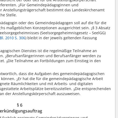
eferenten.
Für Gemeindepädagoginnen und
2
r Anstellungsträgerschaft bestimmt das Landeskirchenamt
he Stelle.
ädagogin oder des Gemeindepädagogen soll auf die für die
ichs maßgeblichen Konzeptionen ausgerichtet sein.
§ 3 Absatz
2
eelsorgegeheimnisses (Seelsorgegeheimnisgesetz – SeelGG)
Bl. 2010 S. 306
) bleibt in der jeweils geltenden Fassung
gogischen Dienstes ist die regelmäßige Teilnahme an
en.
Berufsanfängerinnen und Berufsanfänger werden zu
2
tet.
Die Teilnahme an Fortbildungen zum Einstieg in den
3
rantwortlich, dass die Aufgaben des gemeindepädagogischen
n können.
Er hat die für die gemeindepädagogische Arbeit
2
ignete Räumlichkeiten und mit Arbeits- und digitalen
stattete Arbeitsplätze bereitzustellen.
Die entsprechenden
3
lan der Anstellungskörperschaft auszuweisen.
§ 6
erkündigungsauftrag
nd fachlich geeignete Gemeindepädagoginnen und