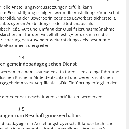
 alle Anstellungsvoraussetzungen erfüllt, kann
tete Beschäftigung erfolgen, wenn die Anstellungskörperschaft
iterbildung der Bewerberin oder des Bewerbers sicherstellt,
achbezogenen Ausbildungs- oder Studienabschluss
abschließt.
Art und Umfang der Qualifizierungsmaßnahme
2
kirchenamt für den Einzelfall fest.
Hierfür kann es die
3
r Sicherung des Aus- oder Weiterbildungsziels bestimmte
 Maßnahmen zu ergreifen.
§ 4
den gemeindepädagogischen Dienst
 werden in einem Gottesdienst in ihren Dienst eingeführt und
ischen Kirche in Mitteldeutschland und deren kirchlichen
gegeheimnisses, verpflichtet.
Die Einführung erfolgt in der
2
e der oder des Beschäftigten schriftlich zu vermerken.
§ 5
ungen zum Beschäftigungsverhältnis
pädagogen in Anstellungsträgerschaft landeskirchlicher
aufsicht der oder des für die Anstellungskörperschaft