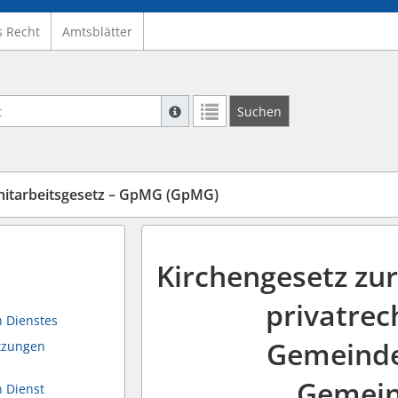
s Recht
Amtsblätter
Suche mit Platzhalter "*", Bsp. Pfarrer*,
Suchen
Weitere Suchoperatoren finden Sie in un
tarbeitsgesetz – GpMG (GpMG)
Kirchengesetz zur
privatrec
 Dienstes
Gemeind
etzungen
Gemein
 Dienst