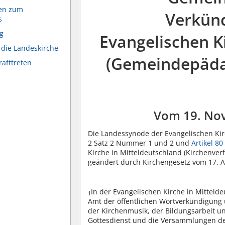
gen zum
Verkünd
s
g
Evangelischen K
 die Landeskirche
(Gemeindepäda
rafttreten
Vom 19. No
Die Landessynode der Evangelischen Kir
2 Satz 2 Nummer 1 und 2 und
Artikel 80
Kirche in Mitteldeutschland (Kirchenver
geändert durch Kirchengesetz vom 17. Ap
In der Evangelischen Kirche in Mitte
1
Amt der öffentlichen Wortverkündigung 
der Kirchenmusik, der Bildungsarbeit un
Gottesdienst und die Versammlungen d