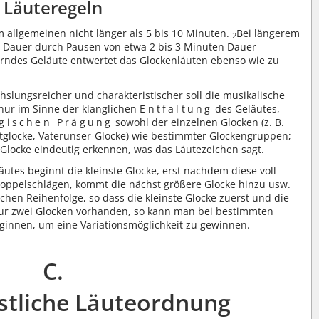
Läuteregeln
im allgemeinen nicht länger als 5 bis 10 Minuten.
Bei längerem
2
en Dauer durch Pausen von etwa 2 bis 3 Minuten Dauer
rndes Geläute entwertet das Glockenläuten ebenso wie zu
chslungsreicher und charakteristischer soll die musikalische
 nur im Sinne der klanglichen
Entfaltung
des Geläutes,
rgischen Prägung
sowohl der einzelnen Glocken (z. B.
etglocke, Vaterunser-Glocke) wie bestimmter Glockengruppen;
 Glocke eindeutig erkennen, was das Läutezeichen sagt.
tes beginnt die kleinste Glocke, erst nachdem diese voll
 Doppelschlägen, kommt die nächst größere Glocke hinzu usw.
ichen Reihenfolge, so dass die kleinste Glocke zuerst und die
ur zwei Glocken vorhanden, so kann man bei bestimmten
ginnen, um eine Variationsmöglichkeit zu gewinnen.
C.
stliche Läuteordnung