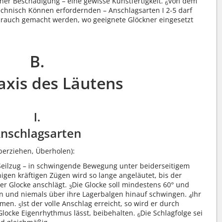
ner Beschädigung – eine gewisse Kunstfertigkeit.
Von dem
6
echnisch Können erfordernden – Anschlagsarten I 2-5 darf
brauch gemacht werden, wo geeignete Glöckner eingesetzt
B.
axis des Läutens
I.
nschlagsarten
erziehen, Überholen):
Seilzug – in schwingende Bewegung unter beiderseitigem
igen kräftigen Zügen wird so lange angeläutet, bis der
er Glocke anschlägt.
Die Glocke soll mindestens 60° und
3
en und niemals über ihre Lagerbalgen hinauf schwingen.
Ihr
4
ommen.
Ist der volle Anschlag erreicht, so wird er durch
5
Glocke Eigenrhythmus lässt, beibehalten.
Die Schlagfolge sei
6