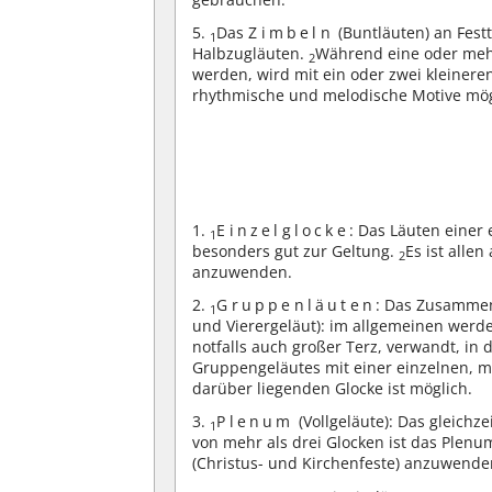
5.
Das
Zimbeln
(Buntläuten) an Fest
1
Halbzugläuten.
Während eine oder mehr
2
werden, wird mit ein oder zwei kleiner
rhythmische und melodische Motive mög
1.
Einzelglocke
: Das Läuten einer
1
besonders gut zur Geltung.
Es ist alle
2
anzuwenden.
2.
Gruppenläuten
: Das Zusammen
1
und Vierergeläut): im allgemeinen werd
notfalls auch großer Terz, verwandt, in 
Gruppengeläutes mit einer einzelnen, m
darüber liegenden Glocke ist möglich.
3.
Plenum
(Vollgeläute): Das gleichz
1
von mehr als drei Glocken ist das Plenu
(Christus- und Kirchenfeste) anzuwende