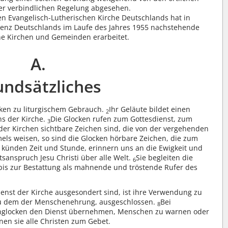
ner verbindlichen Regelung abgesehen.
en Evangelisch-Lutherischen Kirche Deutschlands hat in
renz Deutschlands im Laufe des Jahres 1955 nachstehende
he Kirchen und Gemeinden erarbeitet.
A.
undsätzliches
cken zu liturgischem Gebrauch.
Ihr Geläute bildet einen
2
ns der Kirche.
Die Glocken rufen zum Gottesdienst, zum
3
der Kirchen sichtbare Zeichen sind, die von der vergehenden
ls weisen, so sind die Glocken hörbare Zeichen, die zum
e künden Zeit und Stunde, erinnern uns an die Ewigkeit und
anspruch Jesu Christi über alle Welt.
Sie begleiten die
6
bis zur Bestattung als mahnende und tröstende Rufer des
enst der Kirche ausgesondert sind, ist ihre Verwendung zu
u dem der Menschenehrung, ausgeschlossen.
Bei
8
nglocken den Dienst übernehmen, Menschen zu warnen oder
nen sie alle Christen zum Gebet.