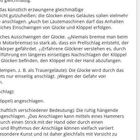
nd gleichmäßig.
. das künstlich erzwungene gleichmäßige
cht gutzuheißen; die Glocken eines Geläutes sollen vielmehr
e anschlagen.
Auch bei Läutemaschinen darf das Anhalten
8
liches Einschwingen von Glocke und Klöppel erfolgen.
liches Ausschwingen der Glocke.
Niemals bremse man beim
10
 Motorbremse) so stark ab, dass ein Prellschlag entsteht, der
nkörper gefährdet.
Erfahrene Glöckner verstehen es, durch
11
eilführung ein längeres einseitiges Nachschlagen der Klöppel
en Glocken befinden, den Klöppel mit der Hand abzufangen.
empen, z. B. als Trauergeläute): Die Glocke wird durch das
ets nur einseitig anschlägt.
Wegen der Gefahr von
2
n.
schlag):
löppel) angeschlagen.
chaftlich verschiedener Bedeutung): Die ruhig hängende
ngeschlagen.
Das Anschlagen kann mittels eines Hammers
2
 durch einen Strick mit der Hand oder durch einen
 und Rhythmus der Anschläge können vielfach variiert
esondere Kunst und ist daher gleichfalls mit Vorsicht zu