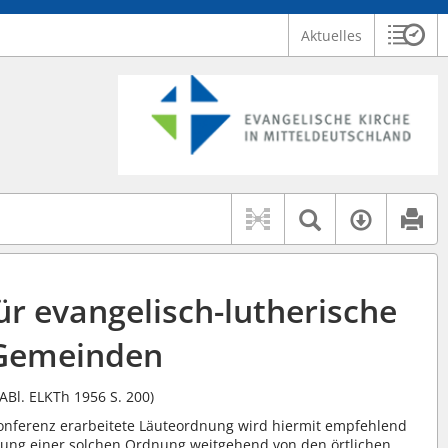
Aktuelles
Sitzu
Logo Ev. Kirche in Mitteldeutschland
 findet auch: "Pfarrerinitiative" oder "Pfarrerausschuss".
serer Hilfe.
Textsuche 
Verfüg
r evangelisch-lutherische
Gemeinden
(ABl. ELKTh 1956 S. 200)
Konferenz erarbeitete Läuteordnung wird hiermit empfehlend
rung einer solchen Ordnung weitgehend von den örtlichen