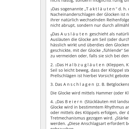
nicht hastig, sondern möglichst ruhig u
Das sogenannte „
Taktläuten
“ d. h
7
Nacheinanderschlagen der Glocken ist ni
ihrer natürlich wechselnden Reihenfolg
nicht abrupt, sondern nur durch allmäh
Das
Ausläuten
geschieht als natür
9
Ausläuten die Glocke am Seil (oder durch
hässlich wirkt und überdies den Glocke
geschickte, mit der Glocke „fühlende“ S
zu vermeiden oder, falls sie sich bei d
2.
Das
Halbzugläuten
(Kleppen, Kl
1
Seil so leicht beweg, dass der Klöppel st
Prellschlägen ist hierbei Vorsicht gebote
3. Das
Anschlagen
(z. B. Betglocken
Die Glocke wird mittels Hammer (oder K
4.
Das
Beiern
(Stückläuten mit lands
1
Glocke wird in bestimmtem Rhythmus a
oder mittels des Klöppels erfolgen, der
Tretmechanismus gezogen wird.
Stärke
3
werden.
Diese Anschlagsart erfordert b
4
gebrauchen.