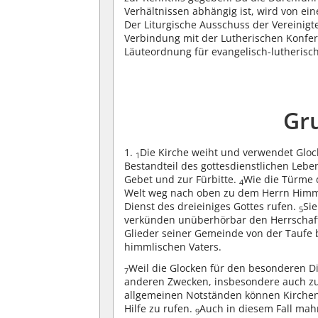
Verhältnissen abhängig ist, wird von ei
Der Liturgische Ausschuss der Vereinigt
Verbindung mit der Lutherischen Konfe
Läuteordnung für evangelisch-lutherisc
Gr
1.
Die Kirche weiht und verwendet Glo
1
Bestandteil des gottesdienstlichen Lebe
Gebet und zur Fürbitte.
Wie die Türme 
4
Welt weg nach oben zu dem Herrn Himme
Dienst des dreieiniges Gottes rufen.
Si
5
verkünden unüberhörbar den Herrschafts
Glieder seiner Gemeinde von der Taufe 
himmlischen Vaters.
Weil die Glocken für den besonderen Di
7
anderen Zwecken, insbesondere auch z
allgemeinen Notständen können Kirche
Hilfe zu rufen.
Auch in diesem Fall mah
9