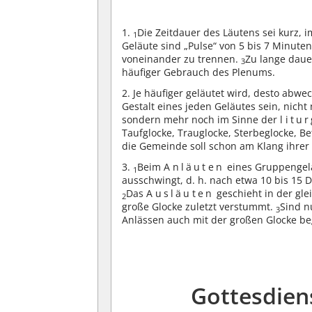
1.
Die Zeitdauer des Läutens sei kurz, 
1
Geläute sind „Pulse“ von 5 bis 7 Minut
voneinander zu trennen.
Zu lange daue
3
häufiger Gebrauch des Plenums.
2. Je häufiger geläutet wird, desto abwe
Gestalt eines jeden Geläutes sein, nicht
sondern mehr noch im Sinne der
litu
Taufglocke, Trauglocke, Sterbeglocke, B
die Gemeinde soll schon am Klang ihrer
3.
Beim
Anläuten
eines Gruppengeläu
1
ausschwingt, d. h. nach etwa 10 bis 15
Das
Ausläuten
geschieht in der gle
2
große Glocke zuletzt verstummt.
Sind n
3
Anlässen auch mit der großen Glocke be
Gottesdien