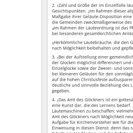
2.
Zahl und Größe der im Einzelfalle läu
1
Gesichtspunkten.
Im Rahmen dieser all
2
Maßgabe ihrer Geläute-Disposition ein
die Gemeinden zweckmäßigerweise des 
Im Rahmen der Läuteordnung ist das Pf
4
bei besonderen gesamtkirchlichen Anläs
Herkömmliche Läutebräuche, die den G
5
nach Möglichkeit beibehalten und gepfl
3.
Bei der Aufstellung einer gemeindli
1
der Glocken möglichst differenziert und 
Einzelglocke sowie der Zweier- und sons
bei kleineren Geläuten für den sonntäg
auf die hohen Christusfeste aufzuspare
deutliche und sinnvolle Beziehung des L
gegeben.
4.
Das Amt des Glöckners ist ein gottes
1
eine Kunst dar, die des Lernens bedarf.
Läutemaschinen zu beschaffen; vielmehr 
Amt des Glöckners nach Möglichkeit ne
Aufgabe für Kirchenvorsteher wie für d
Einweisung in diesen Dienst; denn das s