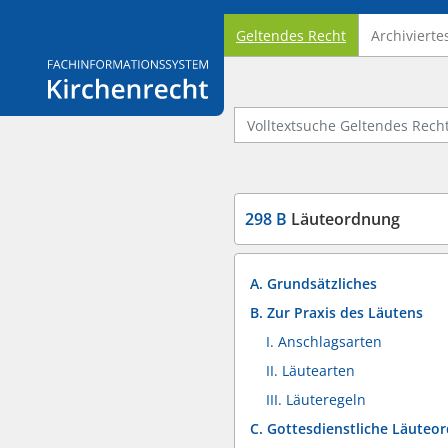
Geltendes Recht
Archivierte
Logo Fachinformationssystem Kirchenrecht
Volltextsuche Geltendes Recht
298 B
Läuteordnung
A. Grundsätzliches
B. Zur Praxis des Läutens
I. Anschlagsarten
II. Läutearten
III. Läuteregeln
C. Gottesdienstliche Läuteo