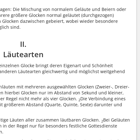
tagen: Die Mischung von normalem Geläute und Beiern oder
ere größere Glocken normal geläutet (durchgezogen)
en Glocken dazwischen gebeiert, wobei wieder besondere
lich sind.
II.
Läutearten
 einzelnen Glocke bringt deren Eigenart und Schönheit
n anderen Läutearten gleichwertig und möglichst weitgehend
läuten mit mehreren ausgewählten Glocken (Zweier-, Dreier-
en hierbei Glocken nur im Abstand von Sekund und kleiner,
der Regel nicht mehr als vier Glocken.
Die Verbindung eines
2
it größerem Abstand (Quarte, Quinte, Sexte) darunter und
eitige Läuten aller zusammen läutbaren Glocken.
Bei Geläuten
2
m in der Regel nur für besonders festliche Gottesdienste
n.