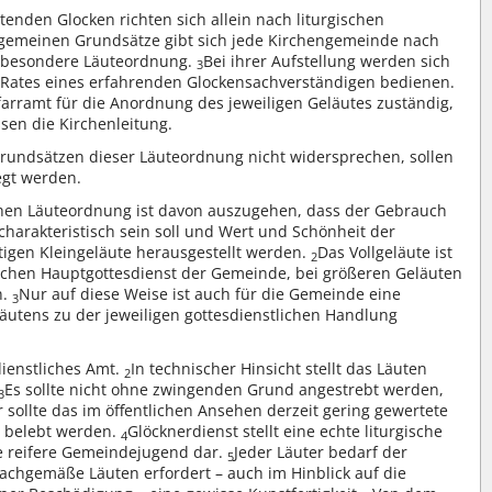
tenden Glocken richten sich allein nach liturgischen
gemeinen Grundsätze gibt sich jede Kirchengemeinde nach
e besondere Läuteordnung.
Bei ihrer Aufstellung werden sich
3
Rates eines erfahrenden Glockensachverständigen bedienen.
arramt für die Anordnung des jeweiligen Geläutes zuständig,
sen die Kirchenleitung.
rundsätzen dieser Läuteordnung nicht widersprechen, sollen
egt werden.
chen Läuteordnung ist davon auszugehen, dass der Gebrauch
charakteristisch sein soll und Wert und Schönheit der
tigen Kleingeläute herausgestellt werden.
Das Vollgeläute ist
2
lichen Hauptgottesdienst der Gemeinde, bei größeren Geläuten
n.
Nur auf diese Weise ist auch für die Gemeinde eine
3
äutens zu der jeweiligen gottesdienstlichen Handlung
dienstliches Amt.
In technischer Hinsicht stellt das Läuten
2
Es sollte nicht ohne zwingenden Grund angestrebt werden,
3
sollte das im öffentlichen Ansehen derzeit gering gewertete
u belebt werden.
Glöcknerdienst stellt eine echte liturgische
4
ie reifere Gemeindejugend dar.
Jeder Läuter bedarf der
5
achgemäße Läuten erfordert – auch im Hinblick auf die