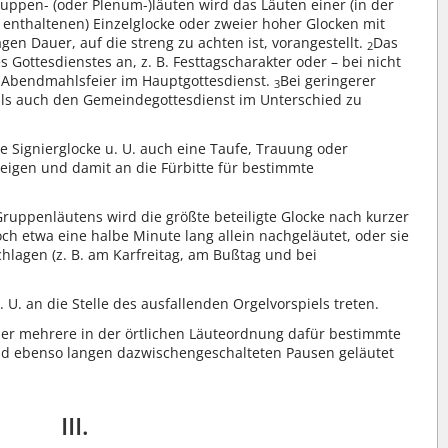
uppen- (oder Plenum-)läuten wird das Läuten einer (in der
enthaltenen) Einzelglocke oder zweier hoher Glocken mit
en Dauer, auf die streng zu achten ist, vorangestellt.
Das
2
s Gottesdienstes an, z. B. Festtagscharakter oder – bei nicht
 Abendmahlsfeier im Hauptgottesdienst.
Bei geringerer
3
lls auch den Gemeindegottesdienst im Unterschied zu
e Signierglocke u. U. auch eine Taufe, Trauung oder
zeigen und damit an die Fürbitte für bestimmte
Gruppenläutens wird die größte beteiligte Glocke nach kurzer
ch etwa eine halbe Minute lang allein nachgeläutet, oder sie
chlagen (z. B. am Karfreitag, am Bußtag und bei
U. an die Stelle des ausfallenden Orgelvorspiels treten.
der mehrere in der örtlichen Läuteordnung dafür bestimmte
nd ebenso langen dazwischengeschalteten Pausen geläutet
III.