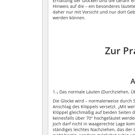
Erhaltung der Glocken und die Gefahr ei
Hinweis auf die – ein besonderes läutet
daher nur mit Vorsicht und nur dort Ge
werden können.
Zur Pr
A
1.
Das normale Läuten (Durchziehen, Üb
1
Die Glocke wird – normalerweise durch 
Anschlag des Klöppels versetzt.
Mit wen
2
Klöppel gleichmäßig auf beiden Seiten d
keinesfalls über 70° hochgeläutet werd
Joch darf nicht in waagerechte Lage k
ständiges leichtes Nachziehen, das der 