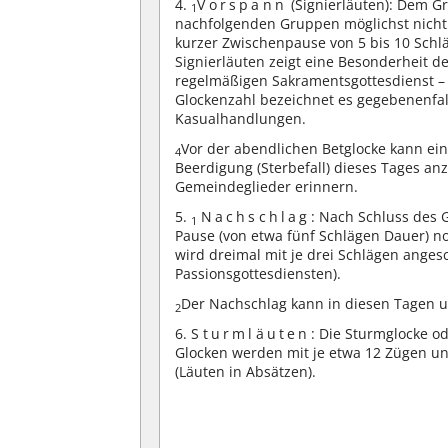
4.
Vorspann
(Signierläuten): Dem Gr
1
nachfolgenden Gruppen möglichst nicht 
kurzer Zwischenpause von 5 bis 10 Schläg
Signierläuten zeigt eine Besonderheit de
regelmäßigen Sakramentsgottesdienst –
Glockenzahl bezeichnet es gegebenenfa
Kasualhandlungen.
Vor der abendlichen Betglocke kann ein
4
Beerdigung (Sterbefall) dieses Tages an
Gemeindeglieder erinnern.
5.
Nachschlag
: Nach Schluss des 
1
Pause (von etwa fünf Schlägen Dauer) no
wird dreimal mit je drei Schlägen anges
Passionsgottesdiensten).
Der Nachschlag kann in diesen Tagen u. 
2
6.
Sturmläuten
: Die Sturmglocke o
Glocken werden mit je etwa 12 Zügen u
(Läuten in Absätzen).