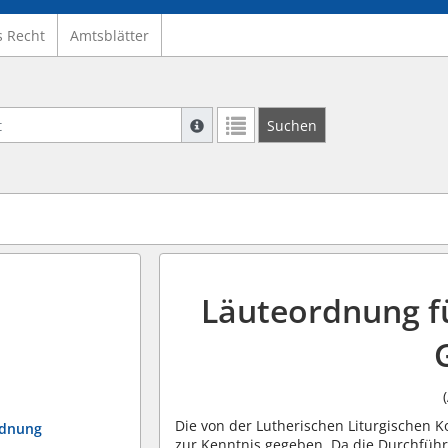
s Recht
Amtsblätter
Suche mit Platzhalter "*", Bsp. Pfarrer*,
Suchen
Weitere Suchoperatoren finden Sie in un
Läuteordnung fü
Die von der Lutherischen Liturgischen 
rdnung
zur Kenntnis gegeben. Da die Durchfüh