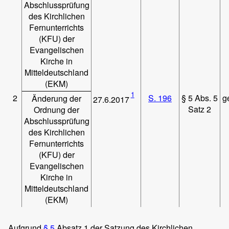
Abschlussprüfung
des Kirchlichen
Fernunterrichts
(KFU) der
Evangelischen
Kirche in
Mitteldeutschland
(EKM)
1
2
S. 196
§ 5 Abs. 5
g
Änderung der
27.6.2017
Satz 2
Ordnung der
Abschlussprüfung
des Kirchlichen
Fernunterrichts
(KFU) der
Evangelischen
Kirche in
Mitteldeutschland
(EKM)
Aufgrund
§ 5
Absatz 1 der Satzung des Kirchlichen