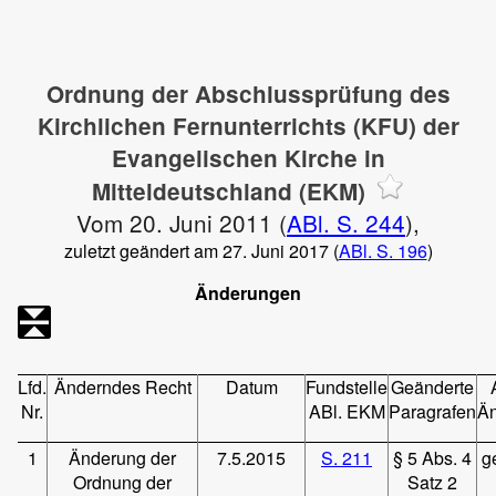
Ordnung der Abschlussprüfung des
Kirchlichen Fernunterrichts (KFU) der
Evangelischen Kirche in
Mitteldeutschland (EKM)
Vom 20. Juni 2011 (
ABl. S. 244
),
zuletzt geändert am 27. Juni 2017 (
ABl. S. 196
)
Änderungen
Lfd.
Änderndes Recht
Datum
Fundstelle
Geänderte
Nr.
ABl. EKM
Paragrafen
Ä
1
Änderung der
7.5.2015
S. 211
§ 5 Abs. 4
g
Ordnung der
Satz 2