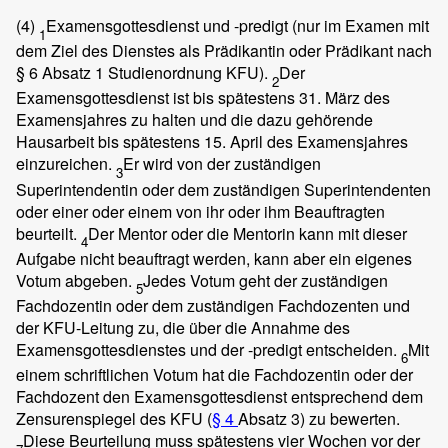
(4)
Examensgottesdienst und -predigt (nur im Examen mit
1
dem Ziel des Dienstes als Prädikantin oder Prädikant nach
§ 6 Absatz 1 Studienordnung KFU).
Der
2
Examensgottesdienst ist bis spätestens 31. März des
Examensjahres zu halten und die dazu gehörende
Hausarbeit bis spätestens 15. April des Examensjahres
einzureichen.
Er wird von der zuständigen
3
Superintendentin oder dem zuständigen Superintendenten
oder einer oder einem von ihr oder ihm Beauftragten
beurteilt.
Der Mentor oder die Mentorin kann mit dieser
4
Aufgabe nicht beauftragt werden, kann aber ein eigenes
Votum abgeben.
Jedes Votum geht der zuständigen
5
Fachdozentin oder dem zuständigen Fachdozenten und
der KFU-Leitung zu, die über die Annahme des
Examensgottesdienstes und der -predigt entscheiden.
Mit
6
einem schriftlichen Votum hat die Fachdozentin oder der
Fachdozent den Examensgottesdienst entsprechend dem
Zensurenspiegel des KFU (
§ 4
Absatz 3) zu bewerten.
Diese Beurteilung muss spätestens vier Wochen vor der