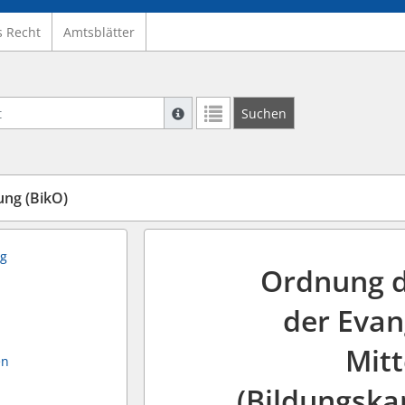
s Recht
Amtsblätter
Suche mit Platzhalter "*", Bsp. Pfarrer*,
Suchen
Weitere Suchoperatoren finden Sie in un
ng (BikO)
ng
Ordnung 
der Evan
Mit
en
(Bildungsk