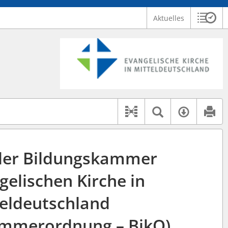
Aktuelles
Sitzu
Logo Ev. Kirche in Mitteldeutschland
 findet auch: "Pfarrerinitiative" oder "Pfarrerausschuss".
serer Hilfe.
Textsuche 
Verfüg
Dokument-Beziehu
der Bildungskammer
gelischen Kirche in
teldeutschland
ammerordnung – BikO)